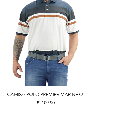
CAMISA POLO PREMIER MARINHO
Preço
R$ 109,90
Adicionar ao carrinho