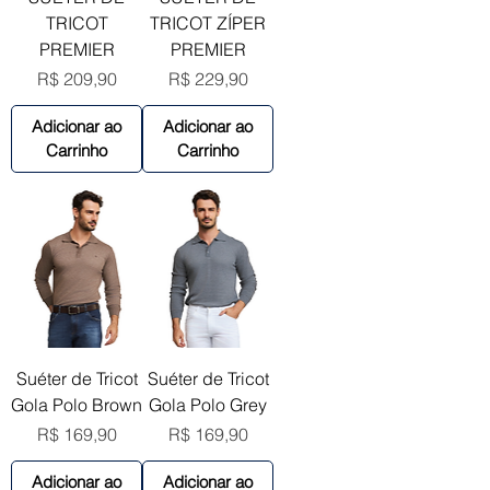
TRICOT
TRICOT ZÍPER
PREMIER
PREMIER
Preço
Preço
R$ 209,90
R$ 229,90
Adicionar ao
Adicionar ao
Carrinho
Carrinho
Suéter de Tricot
Suéter de Tricot
Gola Polo Brown
Gola Polo Grey
Preço
Preço
R$ 169,90
R$ 169,90
Adicionar ao
Adicionar ao