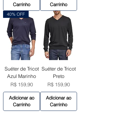
Carrinho
Carrinho
40% OFF
Suéter de Tricot
Suéter de Tricot
Azul Marinho
Preto
Preço
Preço
R$ 159,90
R$ 159,90
Adicionar ao
Adicionar ao
Carrinho
Carrinho
Young Style
Sobre nós