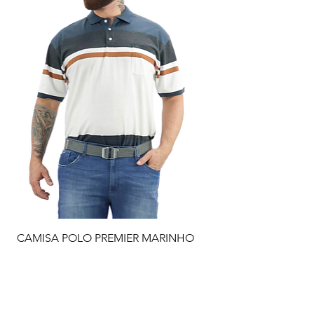
CAMISA POLO PREMIER MARINHO
Preço
R$ 109,90
Adicionar ao carrinho