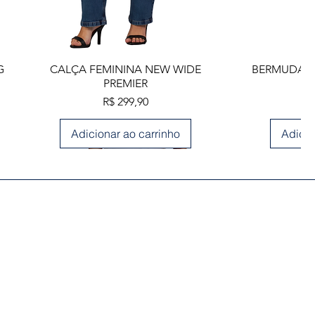
Visualização rápida
Visua
G
CALÇA FEMININA NEW WIDE
BERMUDA M
PREMIER
Preço
R$ 299,90
Adicionar ao carrinho
Adicio