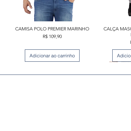
Visualização rápida
Visua
CAMISA POLO PREMIER MARINHO
CALÇA MASC
Preço
R$ 109,90
Adicionar ao carrinho
Adicio