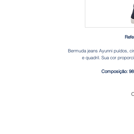
Refe
Bermuda jeans Ayunni puídos, cin
e quadril. Sua cor proporc
Composição: 98
C