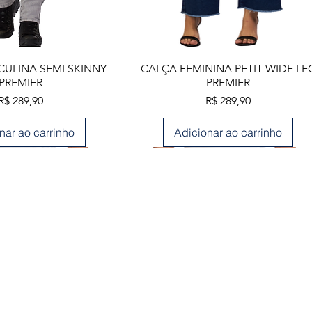
lização rápida
Visualização rápida
ULINA SEMI SKINNY
CALÇA FEMININA PETIT WIDE LE
PREMIER
PREMIER
Preço
Preço
R$ 289,90
R$ 289,90
nar ao carrinho
Adicionar ao carrinho