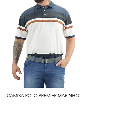
CAMISA POLO PREMIER MARINHO
Preço
R$ 109,90
Adicionar ao carrinho