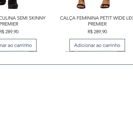
lização rápida
Visualização rápida
ULINA SEMI SKINNY
CALÇA FEMININA PETIT WIDE LE
PREMIER
PREMIER
Preço
Preço
R$ 289,90
R$ 289,90
nar ao carrinho
Adicionar ao carrinho