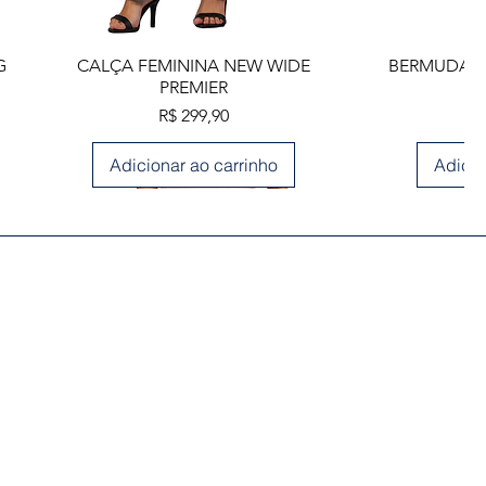
Visualização rápida
Visua
G
CALÇA FEMININA NEW WIDE
BERMUDA M
PREMIER
Preço
R$ 299,90
Adicionar ao carrinho
Adicio