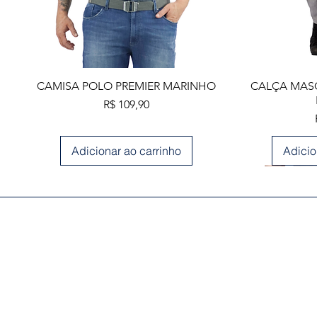
Visualização rápida
Visua
CAMISA POLO PREMIER MARINHO
CALÇA MASC
Preço
R$ 109,90
Adicionar ao carrinho
Adicio