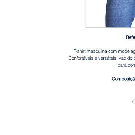
Refe
T-shirt masculina com modelag
Confortáveis e versáteis, vão do
para com
Composiçã
C