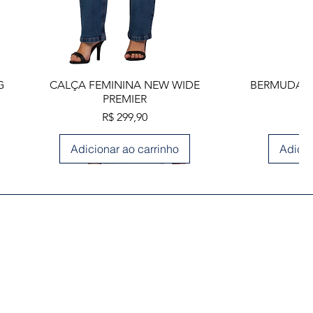
Visualização rápida
Visua
G
CALÇA FEMININA NEW WIDE
BERMUDA M
PREMIER
Preço
R$ 299,90
Adicionar ao carrinho
Adicio