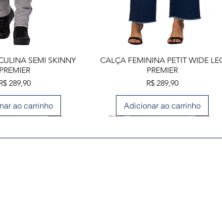
lização rápida
Visualização rápida
ULINA SEMI SKINNY
CALÇA FEMININA PETIT WIDE LE
PREMIER
PREMIER
Preço
Preço
R$ 289,90
R$ 289,90
nar ao carrinho
Adicionar ao carrinho