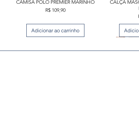
Visualização rápida
Visua
CAMISA POLO PREMIER MARINHO
CALÇA MASC
Preço
R$ 109,90
Adicionar ao carrinho
Adicio