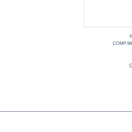
R
COMP:98
C