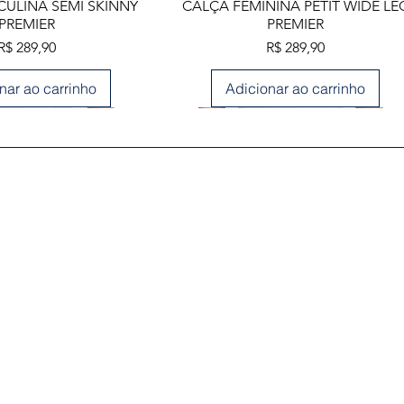
lização rápida
Visualização rápida
ULINA SEMI SKINNY
CALÇA FEMININA PETIT WIDE LE
PREMIER
PREMIER
Preço
Preço
R$ 289,90
R$ 289,90
nar ao carrinho
Adicionar ao carrinho