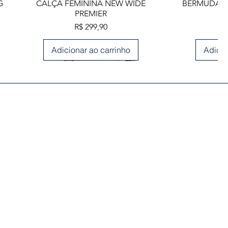
Visualização rápida
Visua
G
CALÇA FEMININA NEW WIDE
BERMUDA M
PREMIER
Preço
R$ 299,90
Adicionar ao carrinho
Adicio