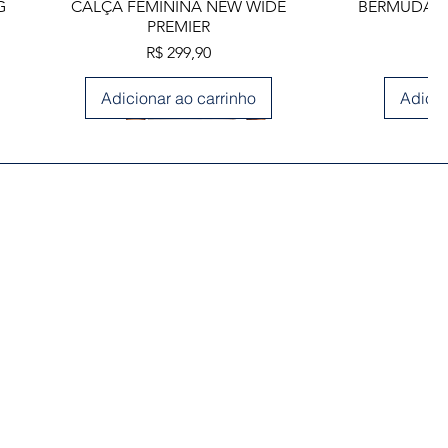
Visualização rápida
Visua
G
CALÇA FEMININA NEW WIDE
BERMUDA M
PREMIER
Preço
R$ 299,90
Adicionar ao carrinho
Adicio