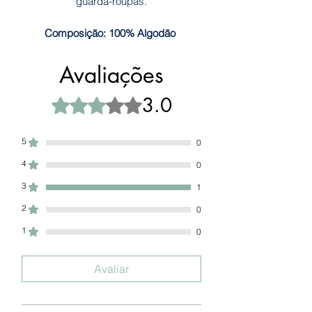
guarda-roupas.
Composição: 100% Algodão
Avaliações
3.0
Rated 3 out of 5 stars.
5
0
4
0
3
1
2
0
1
0
Avaliar